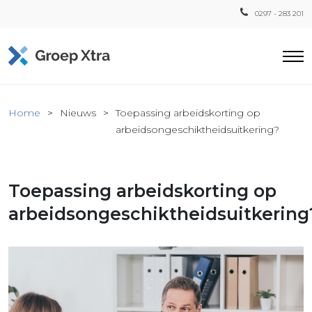
0297 - 283 201
Home
Home
Nieuws
Toepassing arbeidskorting op
ensten
arbeidsongeschiktheidsuitkering?
countant
ra
Toepassing arbeidskorting op
Fiscaal
Xtra
arbeidsongeschiktheidsuitkering
Loon
Xtra
inistratie
a