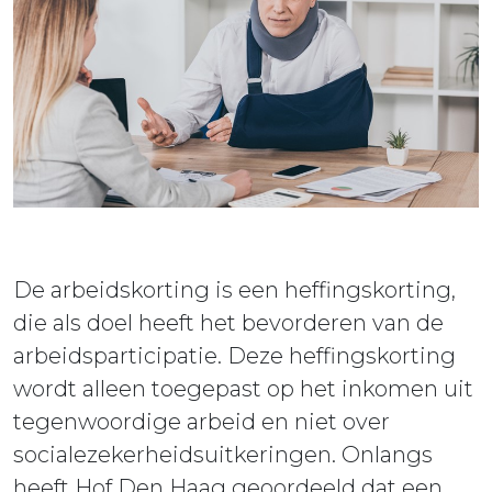
ieuws
ontact
De arbeidskorting is een heffingskorting,
die als doel heeft het bevorderen van de
arbeidsparticipatie. Deze heffingskorting
wordt alleen toegepast op het inkomen uit
tegenwoordige arbeid en niet over
socialezekerheidsuitkeringen. Onlangs
heeft Hof Den Haag geoordeeld dat een