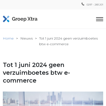
0297 - 283 201
Home
Home
Nieuws
Tot 1 juni 2024 geen verzuimboetes
ensten
btw e-commerce
countant
ra
Tot 1 juni 2024 geen
Fiscaal
Xtra
verzuimboetes btw e-
Loon
commerce
Xtra
inistratie
a