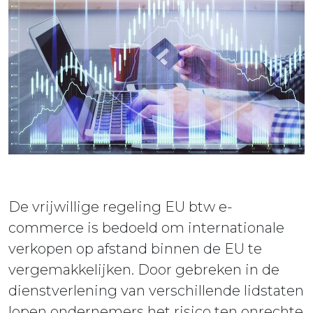
ieuws
ontact
De vrijwillige regeling EU btw e-
commerce is bedoeld om internationale
verkopen op afstand binnen de EU te
vergemakkelijken. Door gebreken in de
dienstverlening van verschillende lidstaten
lopen ondernemers het risico ten onrechte