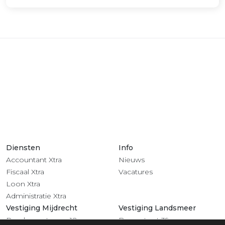
Diensten
Info
Accountant Xtra
Nieuws
Fiscaal Xtra
Vacatures
Loon Xtra
Administratie Xtra
Vestiging Mijdrecht
Vestiging Landsmeer
Rendementsweg 18
Dorpsstraat 39