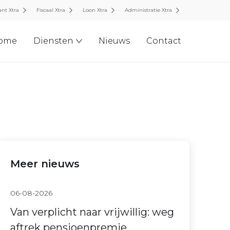
nt Xtra
Fiscaal Xtra
Loon Xtra
Administratie Xtra
ome
Diensten
Nieuws
Contact
Meer nieuws
06-08-2026
Van verplicht naar vrijwillig: weg
aftrek pensioenpremie