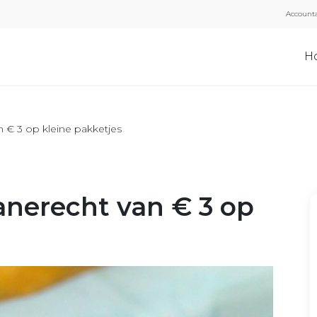
Accounta
H
n € 3 op kleine pakketjes
anerecht van € 3 op