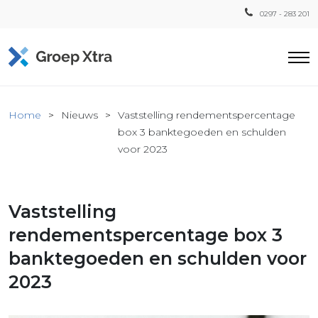
0297 - 283 201
Home
Home
Nieuws
Vaststelling rendementspercentage
ensten
box 3 banktegoeden en schulden
voor 2023
countant
ra
Fiscaal
Vaststelling
Xtra
rendementspercentage box 3
Loon
Xtra
banktegoeden en schulden voor
inistratie
2023
a