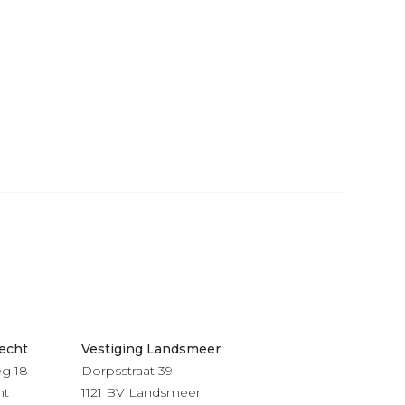
recht
Vestiging Landsmeer
g 18
Dorpsstraat 39
ht
1121 BV Landsmeer