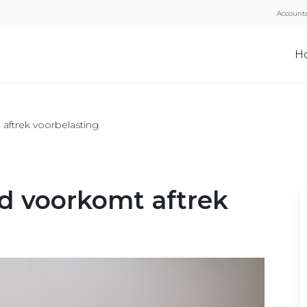
Accounta
H
 aftrek voorbelasting
ld voorkomt aftrek