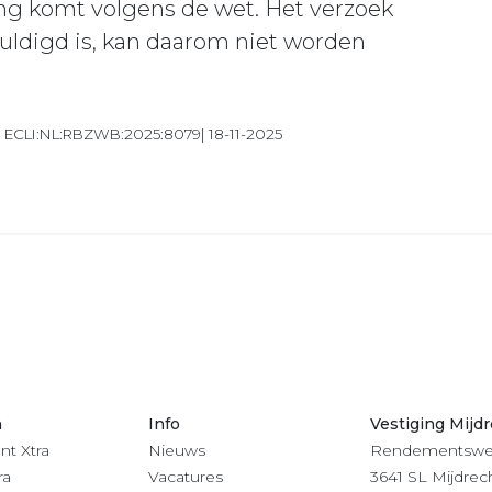
ing komt volgens de wet. Het verzoek
uldigd is, kan daarom niet worden
| ECLI:NL:RBZWB:2025:8079| 18-11-2025
n
Info
Vestiging Mijd
nt Xtra
Nieuws
Rendementswe
ra
Vacatures
3641 SL Mijdrec