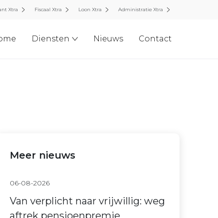
nt Xtra
Fiscaal Xtra
Loon Xtra
Administratie Xtra
ome
Diensten
Nieuws
Contact
Meer nieuws
06-08-2026
Van verplicht naar vrijwillig: weg
aftrek pensioenpremie