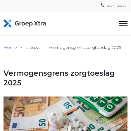
0297 - 283 201
Home
Home
Nieuws
Vermogensgrens zorgtoeslag 2025
ensten
countant
Vermogensgrens zorgtoeslag
ra
Fiscaal
2025
Xtra
Loon
Xtra
inistratie
a