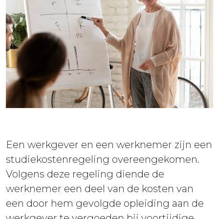
ieuws
ontact
Een werkgever en een werknemer zijn een
studiekostenregeling overeengekomen.
Volgens deze regeling diende de
werknemer een deel van de kosten van
een door hem gevolgde opleiding aan de
werkgever te vergoeden bij voortijdige