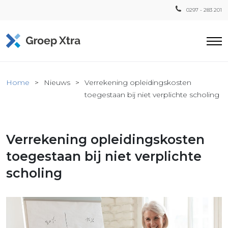
0297 - 283 201
Home
Home
Nieuws
Verrekening opleidingskosten
ensten
toegestaan bij niet verplichte scholing
countant
ra
Verrekening opleidingskosten
Fiscaal
Xtra
toegestaan bij niet verplichte
Loon
scholing
Xtra
inistratie
a