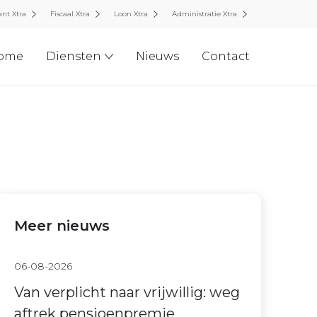
nt Xtra
Fiscaal Xtra
Loon Xtra
Administratie Xtra
ome
Diensten
Nieuws
Contact
Meer nieuws
06-08-2026
Van verplicht naar vrijwillig: weg
aftrek pensioenpremie