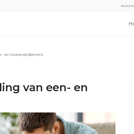
Accounta
H
en- en tweeverdieners
ling van een- en