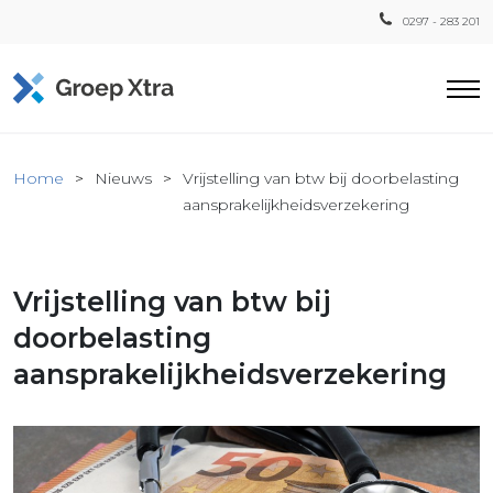
0297 - 283 201
Home
Home
Nieuws
Vrijstelling van btw bij doorbelasting
ensten
aansprakelijkheidsverzekering
countant
ra
Vrijstelling van btw bij
Fiscaal
Xtra
doorbelasting
Loon
aansprakelijkheidsverzekering
Xtra
inistratie
a