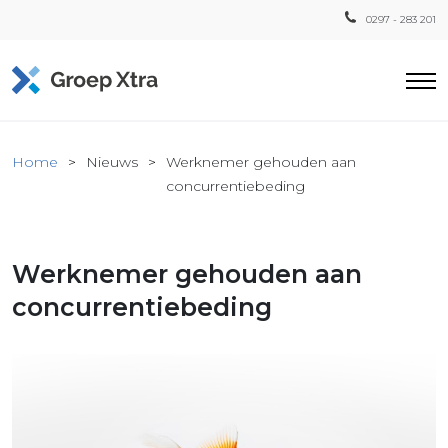
0297 - 283 201
Home
Home
Nieuws
Werknemer gehouden aan
ensten
concurrentiebeding
countant
ra
Werknemer gehouden aan
Fiscaal
Xtra
concurrentiebeding
Loon
Xtra
inistratie
a