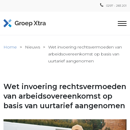
0297 - 283 201
Home
Home
Nieuws
Wet invoering rechtsvermoeden van
ensten
arbeidsovereenkomst op basis van
uurtarief aangenomen
countant
ra
Fiscaal
Wet invoering rechtsvermoeden
Xtra
van arbeidsovereenkomst op
Loon
Xtra
basis van uurtarief aangenomen
inistratie
a