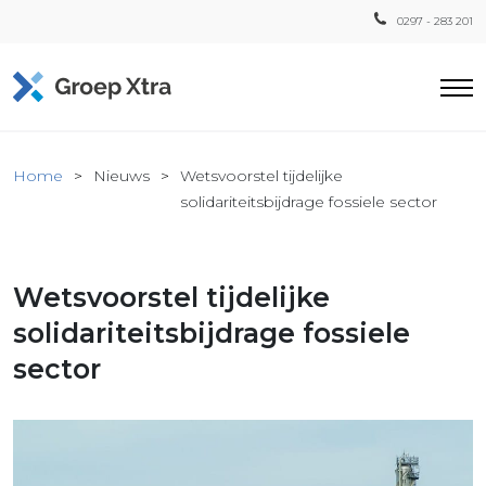
0297 - 283 201
Home
Home
Nieuws
Wetsvoorstel tijdelijke
ensten
solidariteitsbijdrage fossiele sector
countant
ra
Wetsvoorstel tijdelijke
Fiscaal
Xtra
solidariteitsbijdrage fossiele
Loon
sector
Xtra
inistratie
a