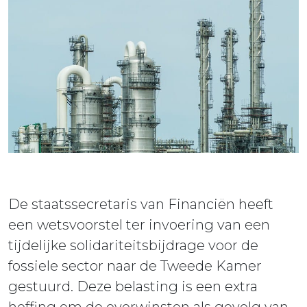
ieuws
ontact
De staatssecretaris van Financiën heeft
een wetsvoorstel ter invoering van een
tijdelijke solidariteitsbijdrage voor de
fossiele sector naar de Tweede Kamer
gestuurd. Deze belasting is een extra
heffing om de overwinsten als gevolg van