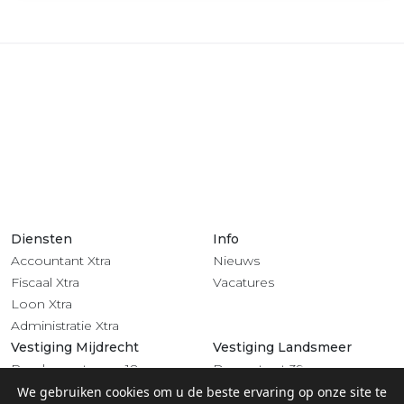
Diensten
Info
Accountant Xtra
Nieuws
Fiscaal Xtra
Vacatures
Loon Xtra
Administratie Xtra
Vestiging Mijdrecht
Vestiging Landsmeer
Rendementsweg 18
Dorpsstraat 39
3641 SL Mijdrecht
1121 BV Landsmeer
We gebruiken cookies om u de beste ervaring op onze site te