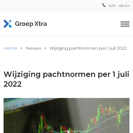
0297 - 283 201
Home
Home
Nieuws
Wijziging pachtnormen per 1 juli 2022
ensten
countant
Wijziging pachtnormen per 1 juli
ra
Fiscaal
2022
Xtra
Loon
Xtra
inistratie
a