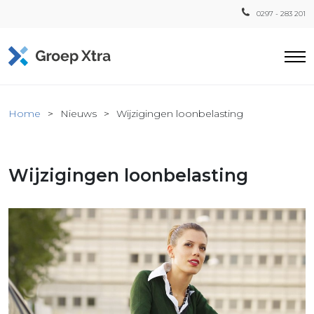
0297 - 283 201
Home
Home
Nieuws
Wijzigingen loonbelasting
ensten
countant
Wijzigingen loonbelasting
ra
Fiscaal
Xtra
Loon
Xtra
inistratie
a